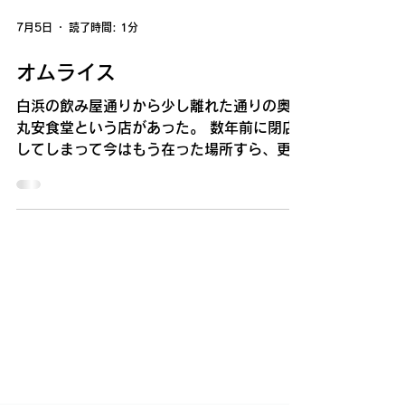
7月5日
読了時間: 1分
オムライス
白浜の飲み屋通りから少し離れた通りの奥に
丸安食堂という店があった。 数年前に閉店
してしまって今はもう在った場所すら、更地
で雑草だけが賑やかだ。 6月30日から7月5
日までユリイスさんで開催していた企画展用
にその丸安食堂を描いた。 「レッドリス
ト」がテーマの今回の企画では紀南の消えそ
うなもの、かつて在ったもの、後世に伝えた
いものを各々が絵として現す。たいものだっ
た。 白浜は今、新しい店やホテルがどんど