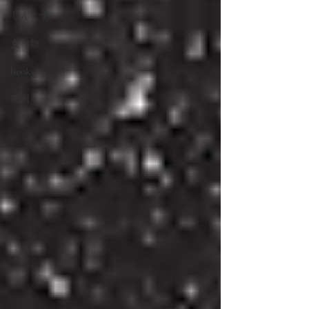
しんぐす
食べ物
books
映画