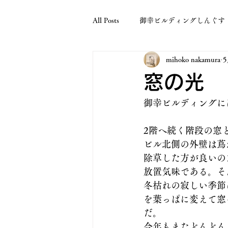
All Posts
御幸ビルディングしんぐす
mihoko nakamura
5
窓の光
御幸ビルディングに
2階へ続く階段の窓
ビル北側の外壁は蔦
除草した方が良いの
放置気味である。そ
冬枯れの寂しい季節
を葉っぱに変えて窓
だ。
今年もまたどんどん