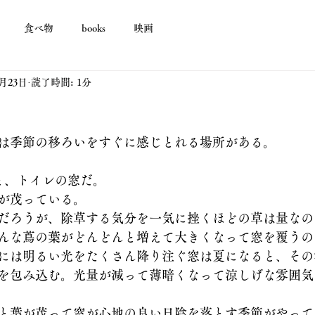
食べ物
books
映画
月23日
読了時間: 1分
は季節の移ろいをすぐに感じとれる場所がある。
と、トイレの窓だ。
が茂っている。
だろうが、除草する気分を一気に挫くほどの草は量なの
んな蔦の葉がどんどんと増えて大きくなって窓を覆うの
には明るい光をたくさん降り注ぐ窓は夏になると、その
を包み込む。光量が減って薄暗くなって涼しげな雰囲気
と葉が茂って窓が心地の良い日陰を落とす季節がやって