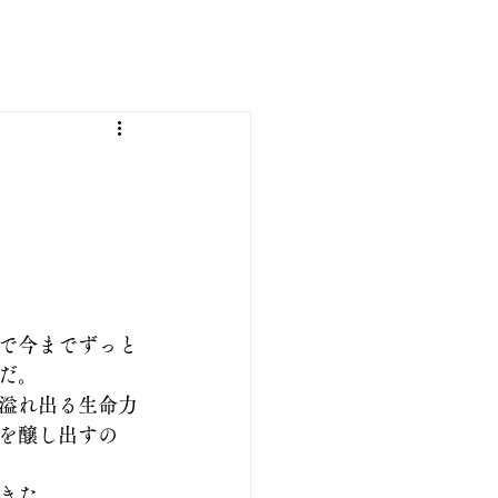
で今までずっと
だ。
溢れ出る生命力
を醸し出すの
きた。