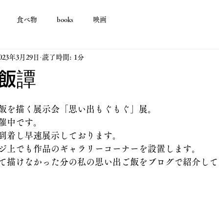
食べ物
books
映画
023年3月29日
読了時間: 1分
飯譚
飯を描く展示会「思い出もぐもぐ」展。
催中です。
到着し早速展示しております。
ジ上でも作品のギャラリーコーナーを設置します。
て描けなかった分の私の思い出ご飯をブログで紹介して