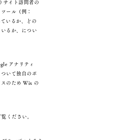
よりサイト訪問者の
なツール（例：
されているか、どの
ているか、につい
gle アナリティ
について独自のポ
のため Wix の
ご覧ください。