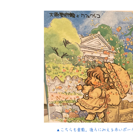
​▲こちらも倉敷。後ろにみえる赤いポー