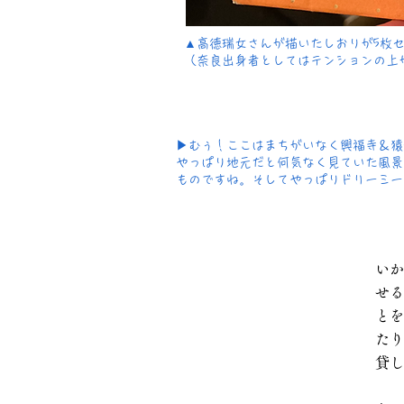
​▲高徳瑞女さんが描いたしおりが5枚
​（奈良出身者としてはテンションの
▶︎むぅ！ここはまちがいなく興福寺＆
​やっぱり地元だと何気なく見ていた風
ものですね。そしてやっぱりドリーミー
​い
せる
とを
たり
貸し