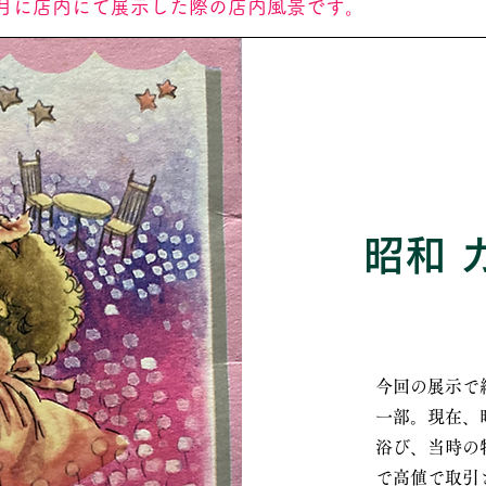
3年8月に店内にて展示した際の店内風景です。
​昭
今回の展示で
一部。現在、
浴び、当時の
で高値で取引