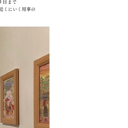
０日
まで
近くにいく用事の