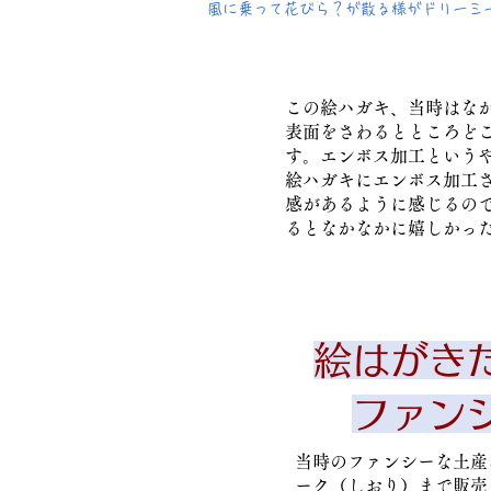
​風に乗って花びら？が散る様がドリーミ
​この絵ハガキ、当時はな
表面をさわるとところど
す。エンボス加工という
絵ハガキにエンボス加工
感があるように感じるの
るとなかなかに嬉しかっ
絵はがき
ファン
​当時のファンシーな土
ーク（しおり）まで販売