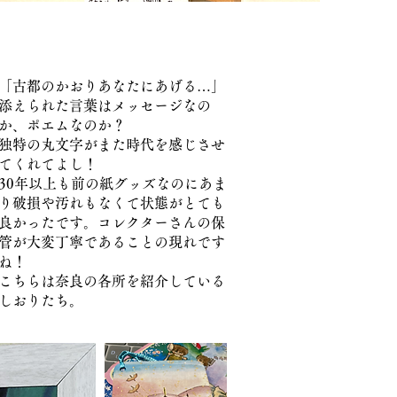
​「古都のかおりあなたにあげる…」
添えられた言葉はメッセージなの
か、ポエムなのか？
独特の丸文字がまた時代を感じさせ
てくれてよし！
​30年以上も前の紙グッズなのにあま
り破損や汚れもなくて状態がとても
良かったです。コレクターさんの保
管が大変丁寧であることの現れです
ね！
こちらは奈良の各所を紹介している
しおりたち。