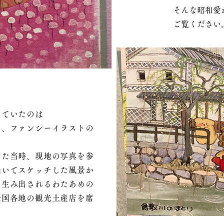
​そんな昭和
ご覧ください
けていたのは
ど、ファンシーイラストの
った当時、現地の写真を参
赴いてスケッチした風景か
て生み出されるわたあめの
全国各地の観光土産店を席