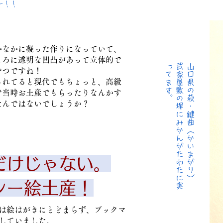
ー！！
かなかに凝った作りになっていて、
ころに透明な凹凸があって立体的で
。
​武
家
屋
敷
の
塀
に
み
か
ん
が
た
わ
た
に
実
っ
て
ま
す
山口県の萩・鍵曲（かいまがり）
やつですね！
されてると現代でもちょっと、高級
で当時お土産でもらったりなんかす
たんではないでしょうか？
だけじゃない。
シー絵土産！
産は絵はがきにとどまらず、ブックマ
していました。