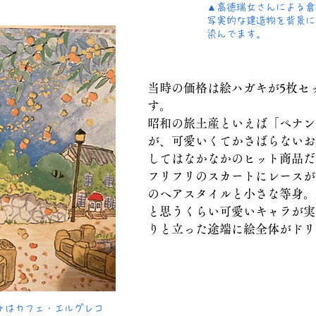
​▲高徳瑞女さんによる
​写実的な建造物を背景
染んでます。
当時の価格は絵ハガキが5枚セッ
す。
昭和の旅土産といえば「ペナン
が、可愛いくてかさばらないお
してはなかなかのヒット商品だ
​フリフリのスカートにレース
のヘアスタイルと小さな等身。
と思うくらい可愛いキャラが実
りと立った途端に絵全体がドリ
チはカフェ・エルグレコ