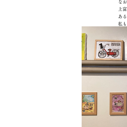
なお
上富
ある
​私