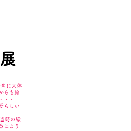
展
一角に大体
からも旅
・・・
愛らしい
た当時の絵
意により