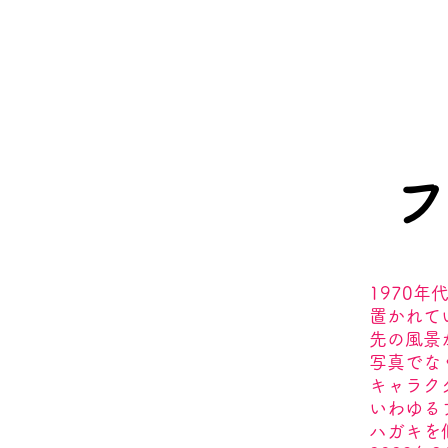
フ
​197
置かれて
先の風景
写真でな
キャラク
いわゆる
ハガキを