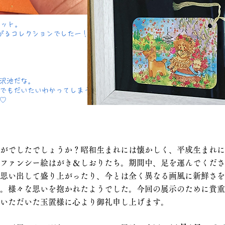
セット。
上がるコレクションでしたー！）
猿沢池だな。
景でもだいたいわかってしまう
♡
かがでしたでしょうか？昭和生まれには懐かしく、平成生まれ
ファンシー絵はがき＆しおりたち。期間中、足を運んでくださ
思い出して盛り上がったり、今とは全く異なる画風に新鮮さを
。様々な思いを抱かれたようでした。今回の展示のために貴重
いただいた玉置様に心より御礼申し上げます。